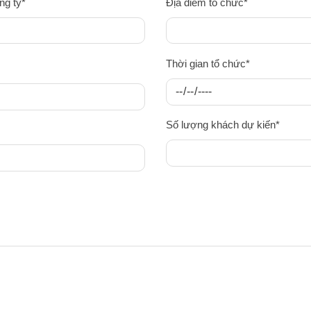
ng ty*
Địa điểm tổ chức*
Thời gian tổ chức*
Số lượng khách dự kiến*