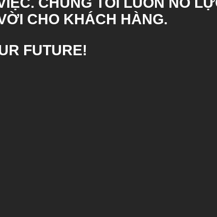
ỆC. CHÚNG TÔI LUÔN NỖ LỰC
VỜI CHO KHÁCH HÀNG.
OUR FUTURE!