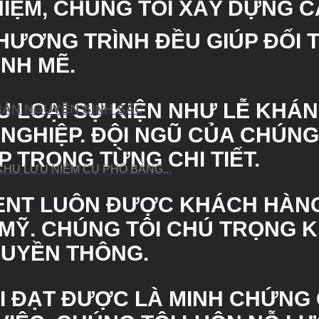
HIỆM, CHÚNG TÔI XÂY DỰNG 
HƯƠNG TRÌNH ĐỀU GIÚP ĐỐI 
NH MẼ.
U LOẠI SỰ KIỆN NHƯ LỄ KHÁN
BẢN NGUYỄN SINH SẮC
 NGHIỆP. ĐỘI NGŨ CỦA CHÚN
 TRONG TỪNG CHI TIẾT.
HU LƯU NIỆM CỤ PHÓ BẢNG...
ENT
LUÔN ĐƯỢC KHÁCH HÀNG
MỸ. CHÚNG TÔI CHÚ TRỌNG K
RUYỀN THÔNG.
I ĐẠT ĐƯỢC LÀ MINH CHỨNG