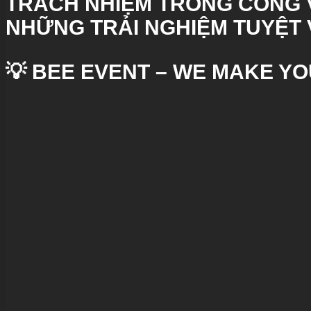
TRÁCH NHIỆM TRONG CÔNG VI
NHỮNG TRẢI NGHIỆM TUYỆT 
💡 BEE EVENT – WE MAKE Y