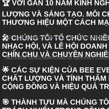
🏆 VỚI GẦN 10 NĂM KINH NG
LƯỢNG VÀ SÁNG TẠO. MỖI C
THƯƠNG HIỆU MỘT CÁCH MẠ
🎤 CHÚNG TÔI TỔ CHỨC NHIỀ
LỄ KHỞI CÔNG DỰ ÁN KHU LƯU NIỆM CỤ PHÓ 
NHẠC HỘI, VÀ LỄ HỘI DOANH
CHỈN CHU VÀ CHUYÊN NGHIỆP
BEE EVENT ĐỒNG HÀNH CÙNG SỰ KIỆN KHỞI CÔNG K
🌟 CÁC SỰ KIỆN CỦA
BEE EV
CHẤT LƯỢNG VÀ TÍNH THẨM 
CỘNG ĐỒNG VÀ HIỆU QUẢ T
🎯 THÀNH TỰU MÀ CHÚNG TÔ