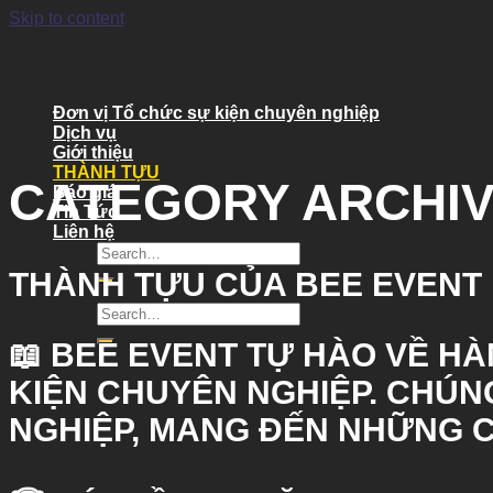
Skip to content
Đơn vị Tổ chức sự kiện chuyên nghiệp
Dịch vụ
Giới thiệu
THÀNH TỰU
CATEGORY ARCHI
Báo giá
Tin Tức
Liên hệ
THÀNH TỰU CỦA BEE EVENT
📖
BEE EVENT
TỰ HÀO VỀ HÀ
KIỆN CHUYÊN NGHIỆP. CHÚ
NGHIỆP, MANG ĐẾN NHỮNG 