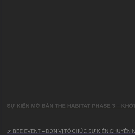
SỰ KIỆN MỞ BÁN THE HABITAT PHASE 3 – KHỞ
🎉 BEE EVENT – ĐƠN VỊ TỔ CHỨC SỰ KIỆN CHUYÊN NG