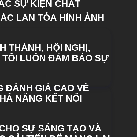
CÁC SỰ KIỆN CHẤT
TÁC LAN TỎA HÌNH ẢNH
H THÀNH, HỘI NGHỊ,
G TÔI LUÔN ĐẢM BẢO SỰ
 ĐÁNH GIÁ CAO VỀ
HẢ NĂNG KẾT NỐI
 CHO SỰ SÁNG TẠO VÀ