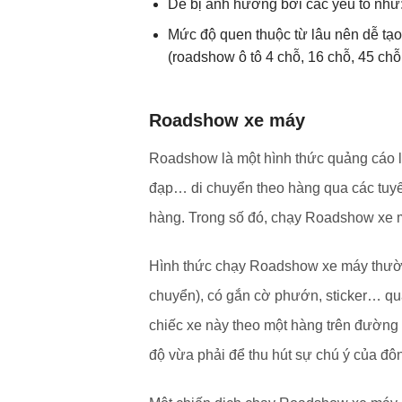
Dễ bị ảnh hưởng bởi các yếu tố như:
Mức độ quen thuộc từ lâu nên dễ tạo
(roadshow ô tô 4 chỗ, 16 chỗ, 45 chỗ
Roadshow xe máy
Roadshow là một hình thức quảng cáo lư
đạp… di chuyển theo hàng qua các tuy
hàng. Trong số đó, chạy Roadshow xe m
Hình thức chạy Roadshow xe máy thường
chuyển), có gắn cờ phướn, sticker… qu
chiếc xe này theo một hàng trên đường 
độ vừa phải để thu hút sự chú ý của đ