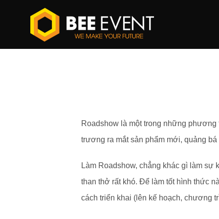
Skip
to
content
Chạy roadshow
Roadshow là một trong những phương th
trương ra mắt sản phẩm mới, quảng bá t
Làm Roadshow, chẳng khác gì làm sự ki
than thở rất khó. Để làm tốt hình thức 
cách triển khai (lên kế hoạch, chương t