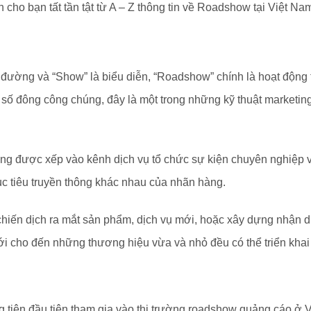
 cho bạn tất tần tật từ A – Z thông tin về Roadshow tại Việt Na
 đường và “Show” là biểu diễn, “Roadshow” chính là hoạt động 
ố đông công chúng, đây là một trong những kỹ thuật marketing
ng được xếp vào kênh dịch vụ tổ chức sự kiện chuyên nghiệp 
 tiêu truyền thông khác nhau của nhãn hàng.
hiến dịch ra mắt sản phẩm, dịch vụ mới, hoặc xây dựng nhận di
i cho đến những thương hiệu vừa và nhỏ đều có thể triển kha
g tiện đầu tiên tham gia vào thị trường roadshow quảng cáo ở 