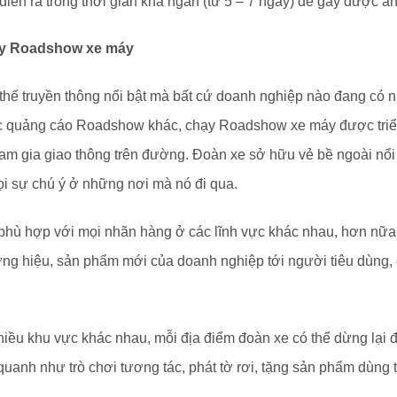
iễn ra trong thời gian khá ngắn (từ 5 – 7 ngày) để gây được ấ
hạy Roadshow xe máy
thế truyền thông nổi bật mà bất cứ doanh nghiệp nào đang có
ức quảng cáo Roadshow khác, chạy Roadshow xe máy được triển
am gia giao thông trên đường. Đoàn xe sở hữu vẻ bề ngoài nổi 
ọi sự chú ý ở những nơi mà nó đi qua.
ù hợp với mọi nhãn hàng ở các lĩnh vực khác nhau, hơn nữa ch
ng hiệu, sản phẩm mới của doanh nghiệp tới người tiêu dùng, 
hiều khu vực khác nhau, mỗi địa điểm đoàn xe có thể dừng lại 
quanh như trò chơi tương tác, phát tờ rơi, tặng sản phẩm dùng