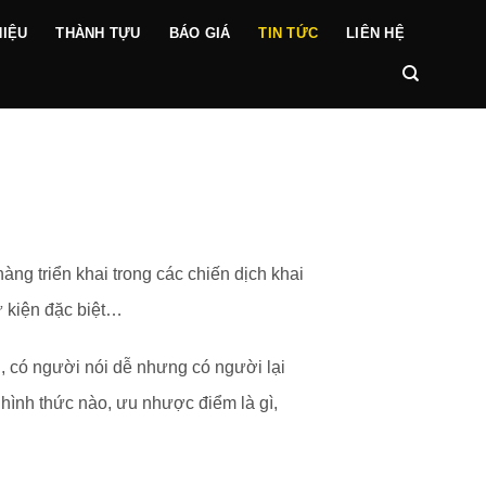
HIỆU
THÀNH TỰU
BÁO GIÁ
TIN TỨC
LIÊN HỆ
g triển khai trong các chiến dịch khai
ự kiện đặc biệt…
 có người nói dễ nhưng có người lại
 hình thức nào, ưu nhược điểm là gì,