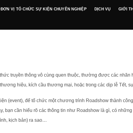
ĐƠN VỊ TỔ CHỨC SỰ KIỆN CHUYÊN NGHIỆP
DỊCH VỤ
GIỚI T
ức truyền thông vô cùng quen thuộc, thường được các nhãn hàn
hương hiệu, kích cầu thương mại, hoặc trong các dịp lễ Tết, s
ện (event), để tổ chức một chương trình Roadshow thành công,
này, bạn cần hiểu rõ các thông tin như Roadshow là gì, có những
rình, kịch bản) ra sao…