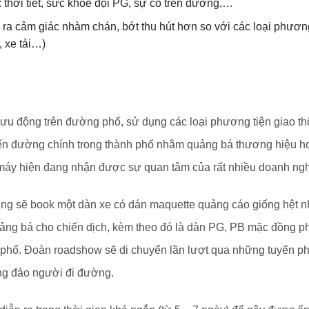
 thời tiết, sức khỏe đội PG, sự cố trên đường,…
 ra cảm giác nhàm chán, bớt thu hút hơn so với các loại phươ
, xe tải…)
u động trên đường phố, sử dụng các loại phương tiện giao thô
ến đường chính trong thành phố nhằm quảng bá thương hiệu ho
áy hiện đang nhận được sự quan tâm của rất nhiều doanh nghiệ
 sẽ book một dàn xe có dán maquette quảng cáo giống hệt nha
ảng bá cho chiến dịch, kèm theo đó là dàn PG, PB mặc đồng p
phố. Đoàn roadshow sẽ di chuyển lần lượt qua những tuyến phố
ông đảo người đi đường.