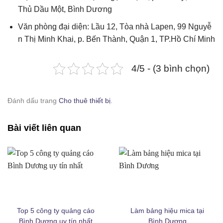
Thủ Dầu Một, Bình Dương
Văn phòng đại diện: Lầ​u 12, Tòa​ nhà​ Lapen, 99 Nguyễ​
n Thị​ Minh Khai, p. Bế​n Thà​nh, Quậ​n 1, TP.Hồ​ Chí​ Minh
4/5 - (3 bình chọn)
Cho thuê thiết bị sự kiện bình dương - Dịch vụ cho thuê uy tín chất
lượng
Đánh dấu trang
Cho thuê thiết bị
.
Bài viết liên quan
Top 5 công ty quảng cáo
Làm bảng hiệu mica tại
Bình Dương uy tín nhất
Bình Dương