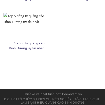
Top 5 công ty quảng cáo
Bình Dương uy tín nhất
ping post
Thiết kế và phát triển bởi: Bee-event.vn
DỊCH VỤ TỔ CHỨC SỰ KIỆN CHUYÊN NGHIỆP
TỔ CHỨC EVENT
LÀM BẢNG HIỆU QUẢNG CÁO BÌNH DƯƠNG