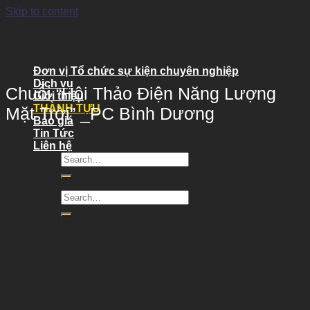
Skip to content
Đơn vị Tổ chức sự kiện chuyên nghiệp
Dịch vụ
Chuỗi “Hội Thảo Điện Năng Lượng
Giới thiệu
THÀNH TỰU
Mặt Trời” _PC Bình Dương
Báo giá
Tin Tức
Liên hệ