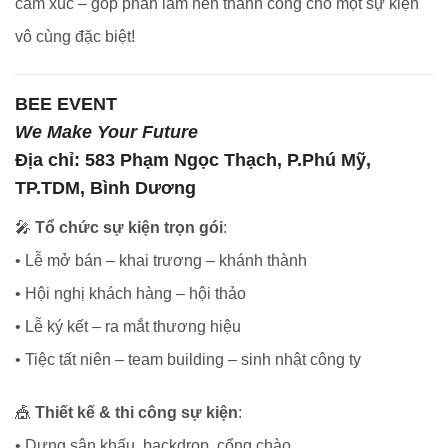
cảm xúc – góp phần làm nên thành công cho một sự kiện
vô cùng đặc biệt!
BEE EVENT
We Make Your Future
Địa chỉ:
583 Phạm Ngọc Thạch, P.Phú Mỹ,
TP.TDM, Bình Dương
🎤
Tổ chức sự kiện trọn gói
:
• Lễ mở bán – khai trương – khánh thành
• Hội nghị khách hàng – hội thảo
• Lễ ký kết – ra mắt thương hiệu
• Tiệc tất niên – team building – sinh nhật công ty
🎪
Thiết kế & thi công sự kiện
:
• Dựng sân khấu, backdrop, cổng chào