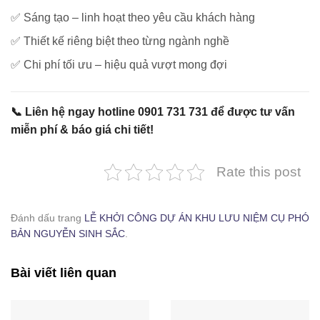
✅ Sáng tạo – linh hoạt theo yêu cầu khách hàng
✅ Thiết kế riêng biệt theo từng ngành nghề
✅ Chi phí tối ưu – hiệu quả vượt mong đợi
📞
Liên hệ ngay hotline 0901 731 731 để được tư vấn
miễn phí & báo giá chi tiết!
Rate this post
LỄ KHỞI CÔNG DỰ ÁN KHU LƯU NIỆM CỤ PHÓ BẢN NGUYỄN
SINH SẮC
Đánh dấu trang
LỄ KHỞI CÔNG DỰ ÁN KHU LƯU NIỆM CỤ PHÓ
BẢN NGUYỄN SINH SẮC
.
Bài viết liên quan