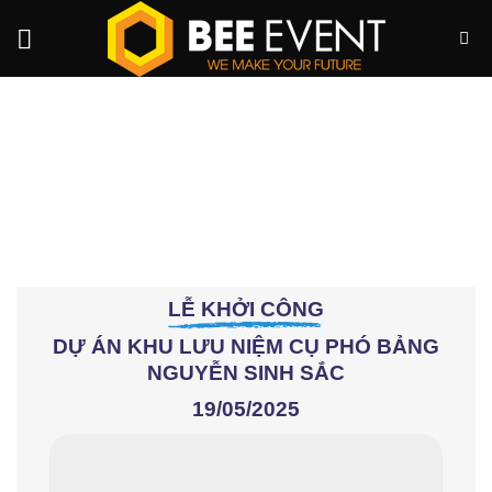
Skip
to
content
LỄ KHỞI CÔNG DỰ ÁN KHU LƯU
NIỆM CỤ PHÓ BẢN NGUYỄN SINH
SẮC
LỄ KHỞI CÔNG
DỰ ÁN KHU LƯU NIỆM CỤ PHÓ BẢNG
NGUYỄN SINH SẮC
19/05/2025