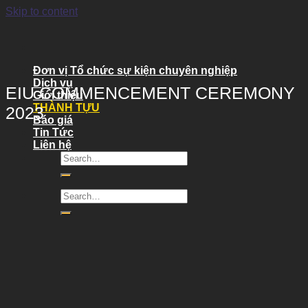
Skip to content
Đơn vị Tổ chức sự kiện chuyên nghiệp
Dịch vụ
EIU COMMENCEMENT CEREMONY
Giới thiệu
THÀNH TỰU
2023
Báo giá
Tin Tức
Liên hệ