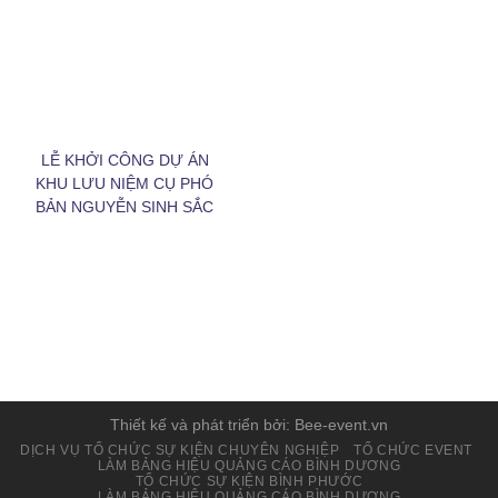
LỄ KHỞI CÔNG DỰ ÁN
KHU LƯU NIỆM CỤ PHÓ
BẢN NGUYỄN SINH SẮC
ping post
Thiết kế và phát triển bởi: Bee-event.vn
DỊCH VỤ TỔ CHỨC SỰ KIỆN CHUYÊN NGHIỆP
TỔ CHỨC EVENT
LÀM BẢNG HIỆU QUẢNG CÁO BÌNH DƯƠNG
TỔ CHỨC SỰ KIỆN BÌNH PHƯỚC
LÀM BẢNG HIỆU QUẢNG CÁO BÌNH DƯƠNG