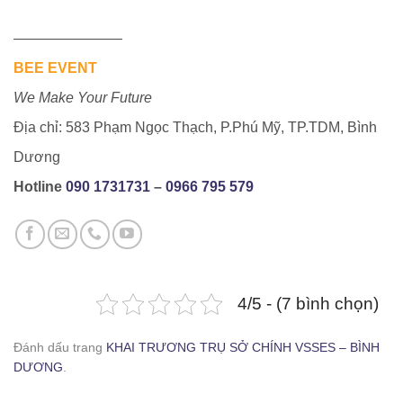
———————–
BEE EVENT
We Make Your Future
Địa chỉ: 583 Phạm Ngọc Thạch, P.Phú Mỹ, TP.TDM, Bình
Dương
Hotline ‭
090 1731731
‬ –
0966 795 579
4/5 - (7 bình chọn)
KHAI TRƯƠNG TRỤ SỞ CHÍNH VSSES - BÌNH DƯƠNG
Đánh dấu trang
KHAI TRƯƠNG TRỤ SỞ CHÍNH VSSES – BÌNH
DƯƠNG
.